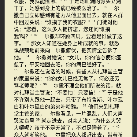
衣服，我就能痊愈。”
于是她血漏的源头立刻
干了，她感到身上的病已经被医治了。
尔
30
撒自己立即感到有能力从他里面出去，就在人群
中回过头说：“谁摸了我的衣服？”
门徒对他
31
说：“您看，这么多人拥挤您，您还问‘谁摸
我’吗？”
尔撒却环顾四周，要看是谁做了这
32
事。
那女人知道在她身上所成就的事，就恐
33
惧战兢地前来向 尔撒俯伏，把实情全告诉了
他。
尔撒对她说：“女儿，你的信心使你痊
34
愈了，平安地回去吧，你的病已经好了。”
尔撒还在说话的时候，有些人从礼拜堂主管
35
的家里来说：“你的女儿已经无常了，何必还劳
驾老师呢？”
尔撒不理会他们所说的话，就
36
对礼拜堂主管说：“不要怕！只要信！”
于是他
37
不许别人跟他一起去，只带了布特鲁斯、叶尔孤
白和叶尔孤白的弟弟叶哈雅。
他们来到礼拜
38
堂主管的家， 尔撒看见，一片混乱，人们大声
哭泣哀号
就走进去，对众人说：“为什么大哭
39
大嚷呢？孩子不是无常了，不过是睡着了。”
40
众人就嘲笑他。 尔撒把众人都赶出去，带着孩