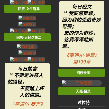
每日经文
回族-女性选集
我要感赞您，
14
因为我的受造奇妙
可畏；
您的作为奇妙，
回族-天经选集二
这我深深地知
道。
《宰逋尔·诗篇》
第139章
每日箴言
回族漫画
不要走进恶人
14
的路径，
不要踏上坏
天经·目录
人的道路。
讨拉特
《宰逋尔·箴言》