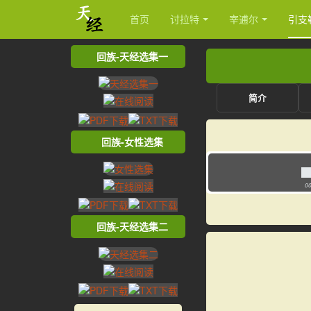
首页
讨拉特
宰逋尔
引支
回族-天经选集一
简介
回族-女性选集
00
回族-天经选集二