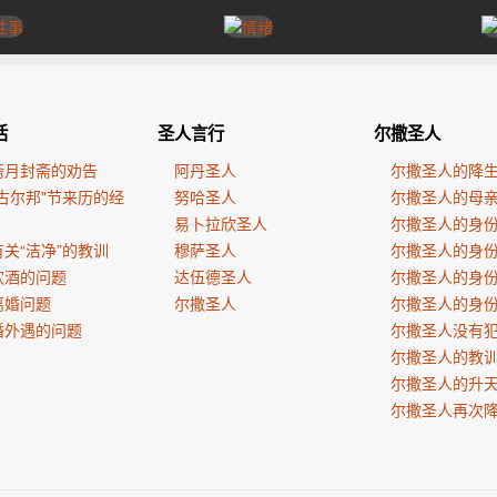
活
圣人言行
尔撒圣人
斋月封斋的劝告
阿丹圣人
尔撒圣人的降
古尔邦"节来历的经
努哈圣人
尔撒圣人的母
易卜拉欣圣人
尔撒圣人的身
关“洁净”的教训
穆萨圣人
尔撒圣人的身
饮酒的问题
达伍德圣人
尔撒圣人的身
离婚问题
尔撒圣人
尔撒圣人的身
婚外遇的问题
尔撒圣人没有
尔撒圣人的教
尔撒圣人的升
尔撒圣人再次