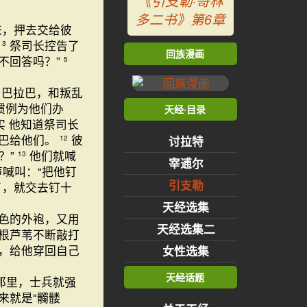
《引支勒·哥林
多二书》第6章
来，押去交给彼
”
祭司长控告了
3
回族漫画
不回答吗？”
5
叫巴拉巴，和叛乱
惯例为他们办
天经·目录
实 他知道祭司长
拉巴给他们。
彼
12
讨拉特
？”
他们就喊
13
宰逋尔
声喊叫：“把他钉
引支勒
了，就交去钉十
天经选集
色的外袍，又用
天经选集二
根芦苇不断敲打
，给他穿回自己
女性选集
天经话题
那里，士兵就强
来就是“髑髅