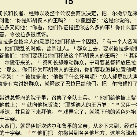
15
司长和长者、经师以及整个公议会商议决定，把 尔撒绑起
问他：“你是耶胡德人的王吗？” 尔撒回答：“这是你说的。
拉多又问他：“你看，他们作证指控你这么多的事！你什么都
答，令彼拉多很惊讶。
彼拉多会按众人的意愿给他们释放一个囚犯。
有一个人名
7
，他们叛乱的时候，曾杀过人。
群众上去，要求彼拉多按
8
答他们：“你们要我给你们释放这个耶胡德人的王吗？”
其
10
把 尔撒带来的。
祭司长却煽动群众，宁可要总督释放巴
11
：“那么，你们称为耶胡德人的王的，你们要我怎样处置他呢
十字架！”
彼拉多说：“他做了什么坏事呢？”众人却更加大
14
拉多有意讨好群众，就释放了巴拉巴给他们，把 尔撒鞭打
带进总督府的院子里，召集了全队士兵。
他们给他披上紫
17
给他戴上；
就向他祝贺说：“耶胡德人的王万岁！”
又用一
18
19
唾沫，并且跪下来拜他。
戏弄完了，就脱下他的紫色外袍
20
十字架。
人西门，就是伊斯坎达尔和鲁孚的父亲，从乡下来到，经过
撒的十字架。
他们把 尔撒带到各各他地方，这地名译出
§
22