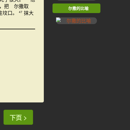
，把 尔撒取
尔撒的比喻
住坟口。
抹大
47
下页 >