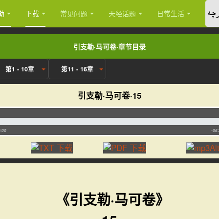
چە
勒
下载
常见问题
天经话题
日常生活
引支勒·马可卷·章节目录
第1 - 10章
第11 - 16章
引支勒·马可卷·15
:00
-06
《引支勒·马可卷》