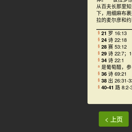
从百夫长那里知
下，用细麻布裹
拉的麦尔彦和约
21
罗 16:13
§
24
诗 22:18
§
28
赛 53:12
§
29
诗 22:7；1
§
34
诗 22:1
§
是葡萄醋，参 民
a
36
诗 69:21
§
38
出 26:31-3
§
40-41
路 8:2-
§
< 上页