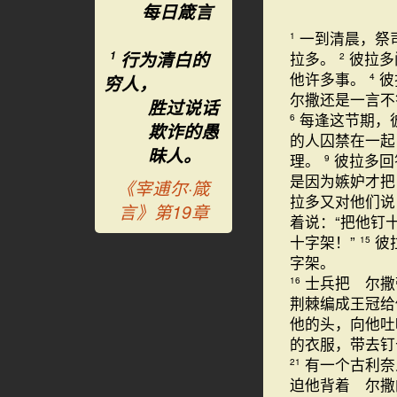
每日箴言
一到清晨，祭
1
行为清白的
拉多。
彼拉多
1
2
他许多事。
彼
4
穷人，
尔撒还是一言不
胜过说话
每逢这节期，
6
欺诈的愚
的人囚禁在一起
昧人。
理。
彼拉多回
9
是因为嫉妒才
《宰逋尔·箴
拉多又对他们说
言》第19章
着说：“把他钉
十字架！”
彼
15
字架。
士兵把 尔撒
16
荆棘编成王冠
他的头，向他吐
的衣服，带去钉
有一个古利奈
21
迫他背着 尔