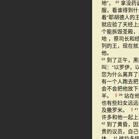
地”，
拿没药
23
服，看谁得到
着“耶胡德人的
就应验了天经上
个能拆毁圣殿，
地 ，祭司长和
列的王，现在就
他。
到了正午，黑
33
叫：“以罗伊，
您为什么离弃了
有一个人跑去把
会不会把他放下
半。
站在
§
39
也有些妇女远远
及撒罗米。
§
41
许多和他一起上
到了黄昏，因
42
贵的议员，自己
体。
彼拉多
44