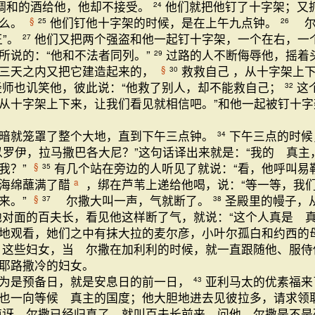
调和的酒给他，他却不接受。
他们就把他钉了十字架；又
24
什么。
他们钉他十字架的时候，是在上午九点钟。
尔
§
25
26
王”。
他们又把两个强盗和他一起钉十字架，一个在右，一
27
所说的：“他和不法者同列。”
过路的人不断侮辱他，摇着
29
三天之内又把它建造起来的，
救救自己 ，从十字架上
§
30
经师也讥笑他，彼此说：“他救了别人，却不能救自己；
这
32
从十字架上下来，让我们看见就相信吧。”和他一起被钉十字
暗就笼罩了整个大地，直到下午三点钟。
下午三点的时候
34
以罗伊，拉马撒巴各大尼？”这句话译出来就是：“我的 真主
我？”
有几个站在旁边的人听见了就说：“看，他呼叫易
§
35
海绵蘸满了醋
，绑在芦苇上递给他喝，说：“等一等，我
a
来。”
尔撒大叫一声，气就断了。
圣殿里的幔子，
§
37
38
他对面的百夫长，看见他这样断了气，就说：“这个人真是 真
地观看，她们之中有抹大拉的麦尔彦，小叶尔孤白和约西的
这些妇女，当 尔撒在加利利的时候，就一直跟随他、服侍
耶路撒冷的妇女。
为是预备日，就是安息日的前一日，
亚利马太的优素福来
43
也一向等候 真主的国度；他大胆地进去见彼拉多，请求领
惊讶 尔撒已经归真了，就叫百夫长前来，问他 尔撒是不