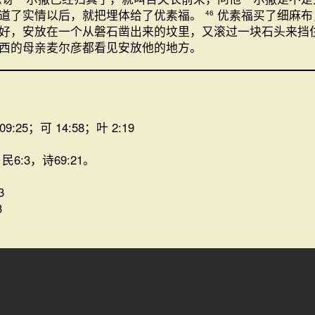
道了实情以后，就把埋体给了优素福。
优素福买了细麻布
46
好，安放在一个从磐石凿出来的坟里，又滚过一块石头来挡
西的母亲麦尔彦都看见安放他的地方。
09:25；可 14:58；叶 2:19
6:3，诗69:21。
3
3