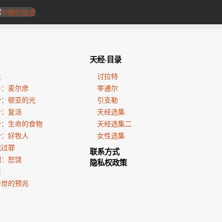
天经·目录
生
讨拉特
亲：麦尔彦
宰逋尔
份：顿亚的光
引支勒
份：复活
天经选集
份：生命的食物
天经选集二
份：好牧人
女性选集
犯过罪
联系方式
训：恕饶
隐私权政策
天
降世的预兆