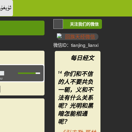
ئۇيغۇر
关注我们的微信
微信ID：tianjing_lianxi
每日经文
你们和不信
14
:32
的人不要共负
一轭，义和不
法有什么关系
呢？光明和黑
暗怎能相通
呢？