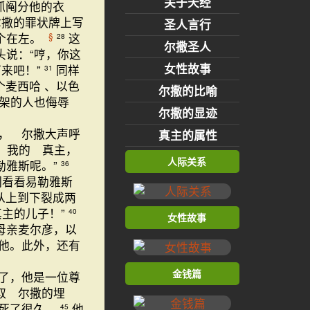
关于天经
抓阄分他的衣
撒的罪状牌上写
圣人言行
个在左。
这
§
28
尔撒圣人
头说：“哼，你这
女性故事
下来吧！”
同样
31
个麦西哈 、以色
尔撒的比喻
架的人也侮辱
尔撒的显迹
， 尔撒大声呼
真主的属性
，我的 真主，
人际关系
勒雅斯呢。”
36
们看看易勒雅斯
从上到下裂成两
主的儿子！”
40
女性故事
母亲麦尔彦，以
他。此外，还有
金钱篇
了，他是一位尊
取 尔撒的埋
是死了很久。
他
45