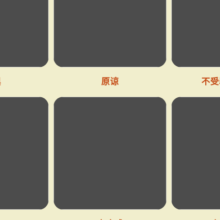
惧
原谅
不受