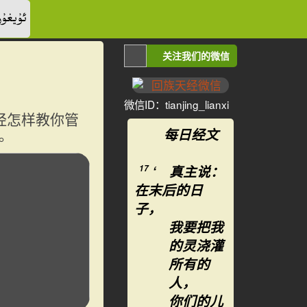
ئۇيغۇر
关注我们的微信
微信ID：tianjing_lianxi
经怎样教你管
。
每日经文
‘ 真主说：
17
在末后的日
子，
我要把我
的灵浇灌
所有的
人，
你们的儿