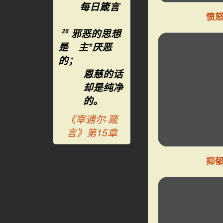
每日箴言
愤
邪恶的思想
26
是 主*厌恶
的；
恩慈的话
却是纯净
的。
《宰逋尔·箴
言》第15章
抑