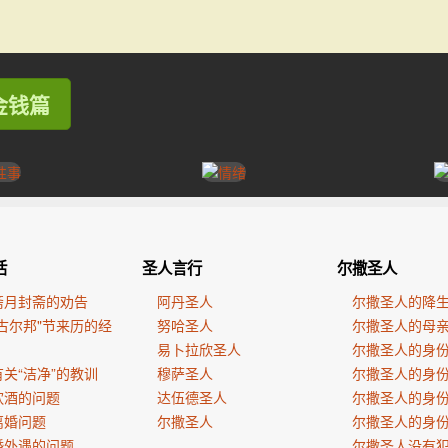
 金钱篇
活
圣人言行
尔撒圣人
斋月封斋的劝告
阿丹圣人
尔撒圣人的降
古尔邦"节来历的经
努哈圣人
尔撒圣人的母
易卜拉欣圣人
尔撒圣人的身
关“洁净”的教训
穆萨圣人
尔撒圣人的身
饮酒的问题
达伍德圣人
尔撒圣人的身
离婚问题
尔撒圣人
尔撒圣人的身
婚外遇的问题
尔撒圣人没有