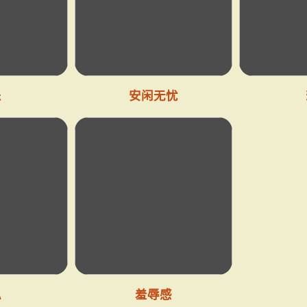
乐
安闲无忧
私
羞辱感