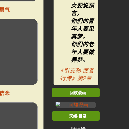
女要说预
勇气
言，
你们的青
年人要见
真梦，
你们的老
年人要做
异梦。
《引支勒·使者
行传》第2章
信念
回族漫画
天经·目录