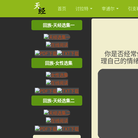
首页
讨拉特
宰逋尔
引支
回族-天经选集一
你是否经常
理自己的情
回族-女性选集
回族-天经选集二