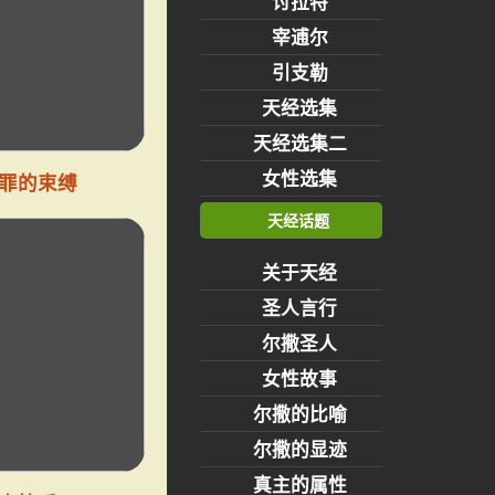
讨拉特
宰逋尔
引支勒
天经选集
天经选集二
女性选集
罪的束缚
天经话题
关于天经
圣人言行
尔撒圣人
女性故事
尔撒的比喻
尔撒的显迹
真主的属性