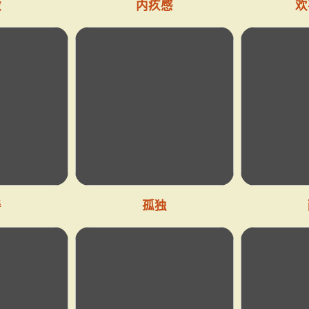
激
内疚感
欢
善
孤独