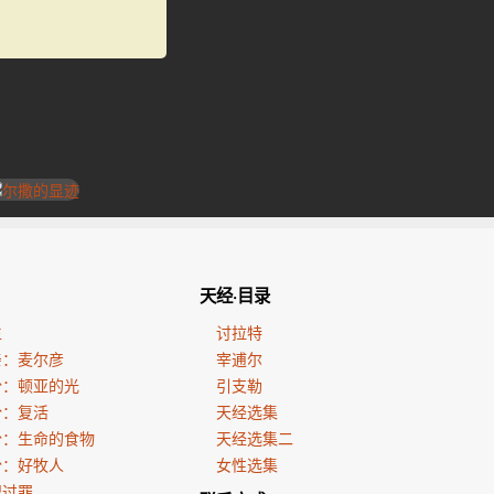
天经·目录
生
讨拉特
亲：麦尔彦
宰逋尔
份：顿亚的光
引支勒
份：复活
天经选集
份：生命的食物
天经选集二
份：好牧人
女性选集
犯过罪