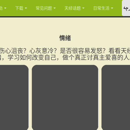
چە
勒
下载
常见问题
天经话题
日常生活
情绪
伤心沮丧？心灰意冷？是否很容易发怒？看看天
绪，学习如何改变自己，做个真正讨真主爱喜的人