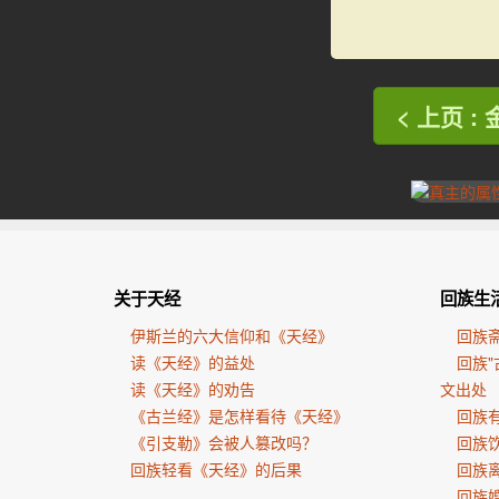
< 上页 :
关于天经
回族生
伊斯兰的六大信仰和《天经》
回族
读《天经》的益处
回族"
读《天经》的劝告
文出处
《古兰经》是怎样看待《天经》
回族有
《引支勒》会被人篡改吗？
回族
回族轻看《天经》的后果
回族
回族