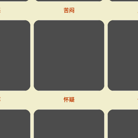
怒
苦闷
郁
怀疑