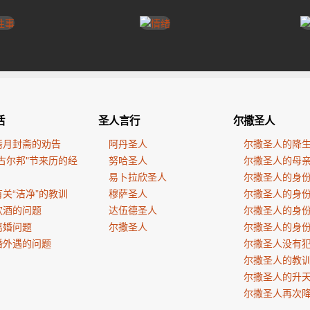
活
圣人言行
尔撒圣人
斋月封斋的劝告
阿丹圣人
尔撒圣人的降
古尔邦"节来历的经
努哈圣人
尔撒圣人的母
易卜拉欣圣人
尔撒圣人的身
关“洁净”的教训
穆萨圣人
尔撒圣人的身
饮酒的问题
达伍德圣人
尔撒圣人的身
离婚问题
尔撒圣人
尔撒圣人的身
婚外遇的问题
尔撒圣人没有
尔撒圣人的教
尔撒圣人的升
尔撒圣人再次