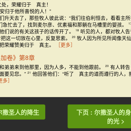
之处，荣耀归于 真主！
安归于他所喜悦的人！”
们升天去了，那些牧人彼此说：“我们往伯利恒去，看看主所
们急忙去了，找到麦尔彦、优素福和那躺在马槽里的婴孩。
1
他们说的有关这孩子的话传开了。
听见的人，都对牧人告
18
彦把这一切放在心里，反复思索。
牧人因为所见所闻像天
20
把荣耀赞美归于 真主。
［更多］
路加卷》第8章
和弟弟来到他那里，因为人多，不能到他跟前。
有人转告
20
面要见您。”
他回答他们：“听了 真主的道而遵行的人，
21
更多］
: 尔撒圣人的降生
下页 : 尔撒圣人的
的光 >