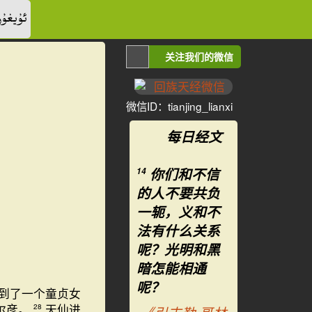
ئۇيغۇر
关注我们的微信
微信ID：tianjing_lianxi
每日经文
你们和不信
14
的人不要共负
一轭，义和不
法有什么关系
呢？光明和黑
暗怎能相通
呢？
到了一个童贞女
尔彦。
天仙进
28