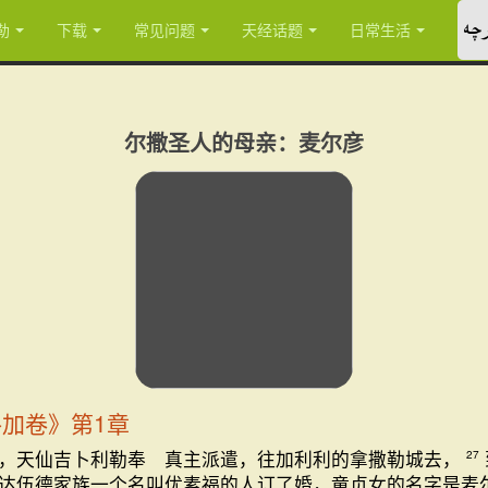
چە
勒
下载
常见问题
天经话题
日常生活
尔撒圣人的母亲：麦尔彦
路加卷》第1章
，天仙吉卜利勒奉 真主派遣，往加利利的拿撒勒城去，
27
达伍德家族一个名叫优素福的人订了婚，童贞女的名字是麦