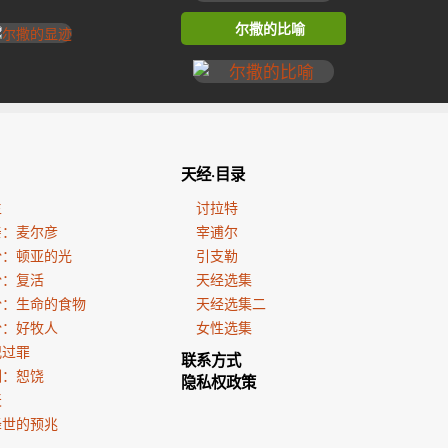
尔撒的比喻
天经·目录
生
讨拉特
亲：麦尔彦
宰逋尔
份：顿亚的光
引支勒
份：复活
天经选集
份：生命的食物
天经选集二
份：好牧人
女性选集
犯过罪
联系方式
训：恕饶
隐私权政策
天
降世的预兆