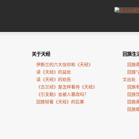
关于天经
回族生
伊斯兰的六大信仰和《天经》
回族
读《天经》的益处
回族"
读《天经》的劝告
文出处
《古兰经》是怎样看待《天经》
回族有
《引支勒》会被人篡改吗？
回族
回族轻看《天经》的后果
回族
回族