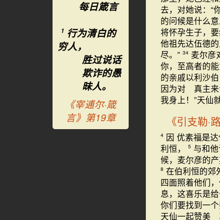
每日箴言
去，对她说：“
的问候是什么
行为清白的
将怀孕生子，
1
他祖先达伍德
穷人，
尽。”
麦尔彦
34
胜过说话
你，至高者的能
欺诈的愚
的亲戚以利沙伯
昧人。
因为对 真主来
我身上！”天仙
《宰逋尔·箴
言》第19章
《引支勒·
因 优素福是
4
利恒，
与和他
5
候，麦尔彦的
在伯利恒的郊
8
四面照着他们
息，这喜乐是
你们要找到一个
天仙一起赞美 