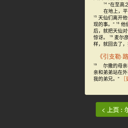
“在至高
14
在地上，平
天仙们离开他
15
现的事。”
他
16
后，就把天仙对
惊讶。
麦尔
19
样，就回去了，
《引支勒·
尔撒的母亲
19
亲和弟弟站在外
我的弟兄。”
［
< 上页 