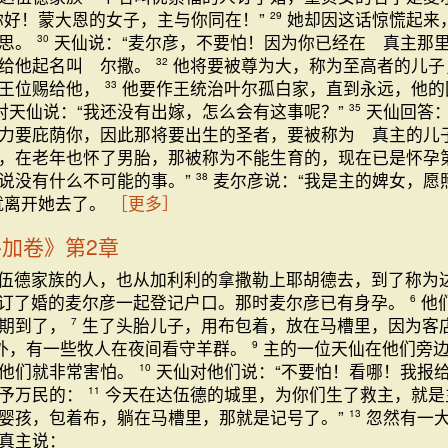
你好！蒙大恩的女子，主与你同在！”
她却因这话惊慌起来
29
意思。
天仙说：“麦尔彦，不要怕！因为你已经在 真主那
30
要给他起名叫 尔撒。
他将要被尊为大，称为至高者的儿子
32
的王位赐给他，
他要作王统治叶尔孤白家，直到永远，他的
33
对天仙说：“我还没有出嫁，怎么会有这事呢？”
天仙回答：
35
力要庇荫你，因此那将要出生的圣者，要被称为 真主的儿
，在老年也怀了男胎，那被称为不能生育的，现在已是怀孕
说没有什么不可能的事。”
麦尔彦说：“我是主的婢女，愿
38
就离开她去了。
［更多］
路加卷》第2章
达伍德家族的人，也从加利利的拿撒勒上耶胡德去，到了称为
订了婚的麦尔彦一起登记户口。那时麦尔彦已有身孕。
他
6
产期到了，
生了头胎儿子，用布包着，放在马槽里，因为客
7
外，有一些牧人在夜间看守羊群。
主的一位天仙在他们旁
9
，他们就非常害怕。
天仙对他们说：“不要怕！看哪！我报
10
给予万民的：
今天在达伍德的城里，为你们生了救主，就
11
婴孩，包着布，躺在马槽里，那就是记号了。”
忽然有一
13
真主说：