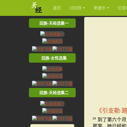
首页
讨拉特
宰逋尔
引支
回族-天经选集一
回族-女性选集
回族-天经选集二
《引支勒·
到了第六个月
26
那里，她已经和