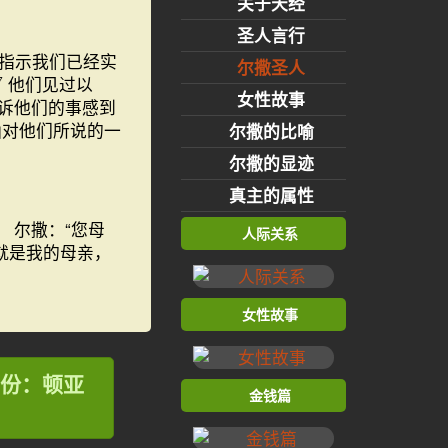
关于天经
圣人言行
指示我们已经实
尔撒圣人
他们见过以
7
女性故事
诉他们的事感到
仙对他们所说的一
尔撒的比喻
尔撒的显迹
真主的属性
 尔撒：“您母
人际关系
就是我的母亲，
女性故事
身份：顿亚
金钱篇