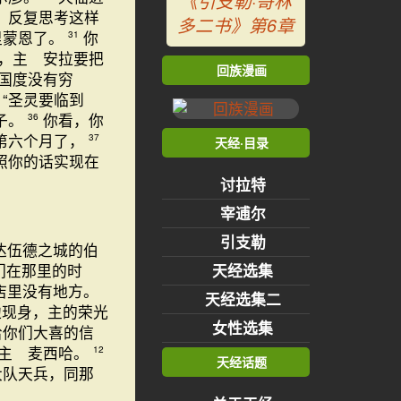
《引支勒·哥林
，反复思考这样
多二书》第6章
里蒙恩了。
你
31
，主 安拉要把
回族漫画
国度没有穷
“圣灵要临到
子。
你看，你
36
第六个月了，
37
天经·目录
照你的话实现在
讨拉特
宰逋尔
引支勒
达伍德之城的伯
们在那里的时
天经选集
店里没有地方。
天经选集二
边现身，主的荣光
女性选集
给你们大喜的信
是主 麦西哈。
12
天经话题
大队天兵，同那