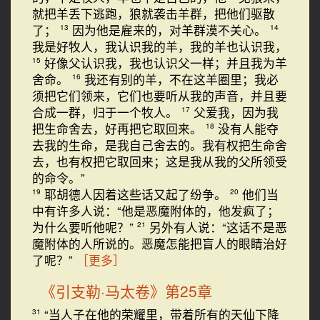
就把羊丢下逃跑，狼就袭击羊群，把他们驱散
了；
因为他是雇来的，对羊群漠不关心。
13
14
我是好牧人，我认识我的羊，我的羊也认识我，
好像父认识我，我也认识父一样；并且我为羊
15
舍命。
我还有别的羊，不在这羊圈里；我必
16
须把它们领来，它们也要听从我的声音，并且要
合成一群，归于一个牧人。
父爱我，因为我
17
把生命舍去，好再把它取回来。
没有人能夺
18
去我的生命，是我自己舍去的。我有权把生命舍
去，也有权把它取回来；这是我从我的父所领受
的命令。”
耶胡德人因着这些话又起了纷争。
他们当
19
20
中有许多人说：“他是恶魔附体的，他发疯了；
为什么要听他呢？”
另外有人说：“这话不是恶
21
魔附体的人所说的。恶魔怎能把盲人的眼睛治好
了呢？”
［更多］
《引支勒·马太卷》第25章
“当人子在他的荣耀里，带着所有的天仙下降
31