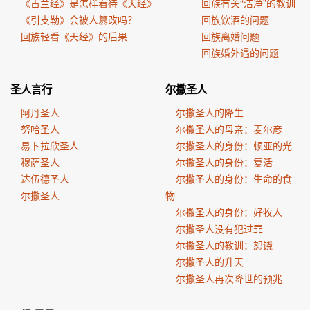
《古兰经》是怎样看待《天经》
回族有关“洁净”的教训
《引支勒》会被人篡改吗？
回族饮酒的问题
回族轻看《天经》的后果
回族离婚问题
回族婚外遇的问题
圣人言行
尔撒圣人
阿丹圣人
尔撒圣人的降生
努哈圣人
尔撒圣人的母亲：麦尔彦
易卜拉欣圣人
尔撒圣人的身份：顿亚的光
穆萨圣人
尔撒圣人的身份：复活
达伍德圣人
尔撒圣人的身份：生命的食
尔撒圣人
物
尔撒圣人的身份：好牧人
尔撒圣人没有犯过罪
尔撒圣人的教训：恕饶
尔撒圣人的升天
尔撒圣人再次降世的预兆