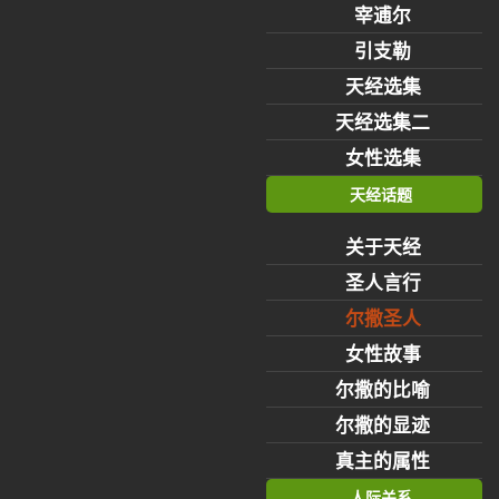
宰逋尔
引支勒
天经选集
天经选集二
女性选集
天经话题
关于天经
圣人言行
尔撒圣人
女性故事
尔撒的比喻
尔撒的显迹
真主的属性
人际关系