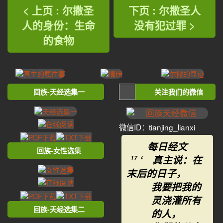
< 上页 : 尔撒圣
下页 : 尔撒圣人
人的身份：生命
没有犯过罪 >
的食物
回族-天经选集一
关注我们的微信
微信ID：tianjing_lianxi
每日经文
回族-女性选集
‘ 真主说：在
17
末后的日子，
我要把我的
灵浇灌所有
回族-天经选集二
的人，