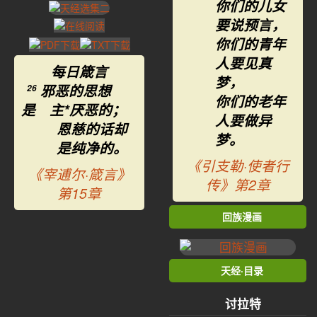
你们的儿女
要说预言，
你们的青年
人要见真
每日箴言
梦，
邪恶的思想
26
你们的老年
是 主*厌恶的；
人要做异
恩慈的话却
梦。
是纯净的。
《引支勒·使者行
《宰逋尔·箴言》
传》第2章
第15章
回族漫画
天经·目录
讨拉特