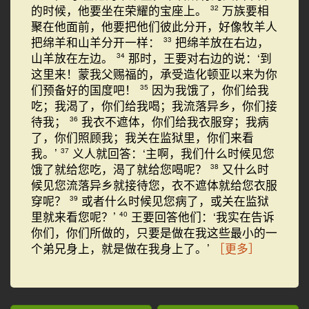
的时候，他要坐在荣耀的宝座上。
万族要相
32
聚在他面前，他要把他们彼此分开，好像牧羊人
把绵羊和山羊分开一样：
把绵羊放在右边，
33
山羊放在左边。
那时，王要对右边的说：‘到
34
这里来！蒙我父赐福的，承受造化顿亚以来为你
们预备好的国度吧！
因为我饿了，你们给我
35
吃；我渴了，你们给我喝；我流落异乡，你们接
待我；
我衣不遮体，你们给我衣服穿；我病
36
了，你们照顾我；我关在监狱里，你们来看
我。’
义人就回答：‘主啊，我们什么时候见您
37
饿了就给您吃，渴了就给您喝呢？
又什么时
38
候见您流落异乡就接待您，衣不遮体就给您衣服
穿呢？
或者什么时候见您病了，或关在监狱
39
里就来看您呢？’
王要回答他们：‘我实在告诉
40
你们，你们所做的，只要是做在我这些最小的一
个弟兄身上，就是做在我身上了。’
［更多］