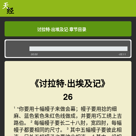
讨拉特·出埃及记·章节目录
讨拉特·出埃及记·章节目录
00:00
-05:11
《讨拉特·出埃及记》
26
“你要用十幅幔子来做会幕；幔子要用捻的细
1
麻、蓝色紫色朱红色线做成，并要用巧工绣上吉
路伯。
每幅幔子要长二十八肘，宽四肘，每幅
2
幔子都要相同的尺寸。
其中五幅幔子要彼此相
3
4