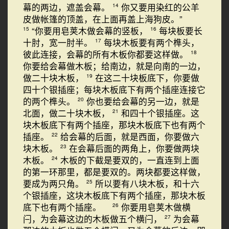
幕的两边，遮盖会幕。
你又要用染红的公羊
14
皮做帐篷的顶盖，在上面再盖上海狗皮。”
“你要用皂荚木做会幕的竖板，
每块板要长
15
16
十肘，宽一肘半。
每块木板要有两个榫头，
17
彼此连接，会幕的所有木板你都要这样做。
18
你要给会幕做木板；给南边，就是向南的一边，
做二十块木板，
在这二十块板底下，你要做
19
四十个银插座；每块木板底下有两个插座连接它
的两个榫头。
你也要给会幕的另一边，就是
20
北面，做二十块木板，
和四十个银插座。这
21
块木板底下有两个插座，那块木板底下也有两个
插座。
给会幕的后面，就是西面，你要做六
22
块木板。
在会幕后面的两角上，你要做两块
23
木板。
木板的下截是要双的，一直连到上面
24
的第一环那里，都是要双的。两块都要这样做，
要成为两只角。
所以要有八块木板，和十六
25
个银插座，这块木板底下有两个插座，那块木板
底下也有两个插座。
你要用皂荚木做横
26
闩，为会幕这边的木板做五个横闩，
为会幕
27