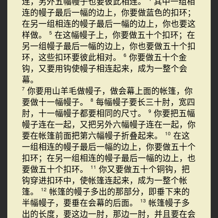
连，另外五幅幔子也要彼此相连。
其中一组相
连的幔子最后一幅的边上，你要做蓝色的扣环；
在另一组相连的幔子最后一幅的边上，你也要这
样做。
在这幅幔子上，你要做五十个扣环；在
5
另一组幔子最后一幅的边上，你也要做五十个扣
环，这些扣环要彼此相对。
你要做五十个金
6
钩，又要用钩使幔子相连起来，成为一整个会
幕。
你要用山羊毛做幔子，做会幕上面的帐篷，你
7
要做十一幅幔子。
每幅幔子要长三十肘，宽四
8
肘，十一幅幔子都要相同的尺寸。
你要把五幅
9
幔子连在一起，又把另外六幅幔子连在一起，你
要在帐篷前面把第六幅幔子折叠起来。
在这
10
一组相连的幔子最后一幅的边上，你要做五十个
扣环；在另一组相连的幔子最后一幅的边上，也
要做五十个扣环。
你又要做五十个铜钩，把
11
钩穿进扣环中，使帐篷连起来，成为一整个帐
篷。
帐篷的幔子多出的那部分，即垂下来的
12
半幅幔子，要垂在会幕的后面。
帐篷幔子多
13
出的长度，要这边一肘，那边一肘，并且要在会