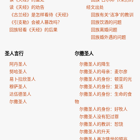
读《天经》的劝告
经文出处
《古兰经》是怎样看待《天经》
回族有关“洁净”的教训
《引支勒》会被人篡改吗？
回族饮酒的问题
回族轻看《天经》的后果
回族离婚问题
回族婚外遇的问题
圣人言行
尔撒圣人
阿丹圣人
尔撒圣人的降生
努哈圣人
尔撒圣人的母亲：麦尔彦
易卜拉欣圣人
尔撒圣人的身份：顿亚的光
穆萨圣人
尔撒圣人的身份：复活
达伍德圣人
尔撒圣人的身份：生命的食
尔撒圣人
物
尔撒圣人的身份：好牧人
尔撒圣人没有犯过罪
尔撒圣人的教训：恕饶
尔撒圣人的升天
尔撒圣人再次降世的预兆