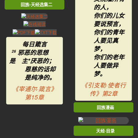
回族-天经选集二
的人，
你们的儿女
要说预言，
你们的青年
人要见真
每日箴言
梦，
邪恶的思想
26
你们的老年
是 主*厌恶的；
人要做异
恩慈的话却
梦。
是纯净的。
《引支勒·使者行
《宰逋尔·箴言》
传》第2章
第15章
回族漫画
天经·目录