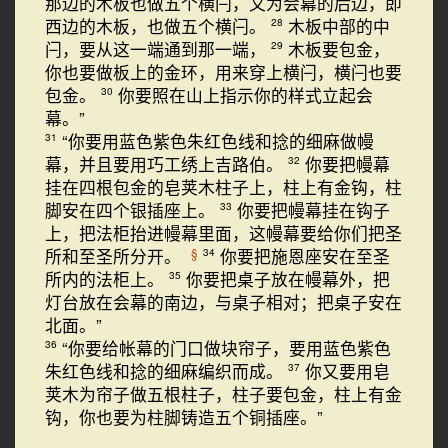
那边的木板也做五个横闩，又为会幕的后边，即
西边的木板，也做五个横闩。
木板中部的中
28
闩，要从这一端通到那一端，
木板要包金，
29
你也要做板上的金环，用来穿上横闩，横闩也要
包金。
你要照在山上指示你的样式立起会
30
幕。”
“你要用蓝色紫色朱红色线和捻的细麻做幔
31
幕，并且要用巧工绣上吉路伯。
你要把幔幕
32
挂在四根包金的皂荚木柱子上，柱上有金钩，柱
脚安在四个银插座上。
你要把幔幕挂在钩子
33
上，把法柜抬进幔幕里面，这幔幕要给你们把圣
所和至圣所分开。
你要把施恩座安在至圣
§
34
所内的法柜上。
你要把桌子放在幔幕外，把
35
灯台放在会幕的南边，与桌子相对；把桌子安在
北面。”
“你要给帐幕的门口做块帘子，要用蓝色紫色
36
朱红色线和捻的细麻编织而成。
你又要用皂
37
荚木为帘子做五根柱子，柱子要包金，柱上有金
钩，你也要为柱脚铸造五个铜插座。”