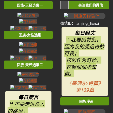
回族-天经选集一
关注我们的微信
微信ID：tianjing_lianxi
每日经文
回族-女性选集
我要感赞您，
14
因为我的受造奇妙
可畏；
您的作为奇妙，
回族-天经选集二
这我深深地知
道。
《宰逋尔·诗篇》
第139章
每日箴言
回族漫画
不要走进恶人
14
的路径，