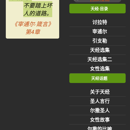
不要踏上坏
天经·目录
人的道路。
讨拉特
《宰逋尔·箴言》
第4章
宰逋尔
引支勒
天经选集
天经选集二
女性选集
天经话题
关于天经
圣人言行
尔撒圣人
女性故事
尔撒的比喻