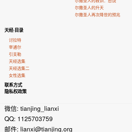
尔撒圣人的教训：恕饶
尔撒圣人的升天
尔撒圣人再次降世的预兆
天经·目录
讨拉特
宰逋尔
引支勒
天经选集
天经选集二
女性选集
联系方式
隐私权政策
微信: tianjing_lianxi
QQ: 1125703759
邮件:
lianxi@tianjing.org