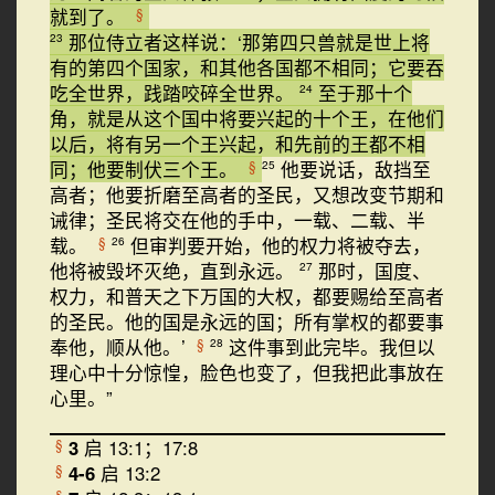
就到了。
§
那位侍立者这样说：‘那第四只兽就是世上将
23
有的第四个国家，和其他各国都不相同；它要吞
吃全世界，践踏咬碎全世界。
至于那十个
24
角，就是从这个国中将要兴起的十个王，在他们
以后，将有另一个王兴起，和先前的王都不相
同；他要制伏三个王。
他要说话，敌挡至
§
25
高者；他要折磨至高者的圣民，又想改变节期和
诫律；圣民将交在他的手中，一载、二载、半
载。
但审判要开始，他的权力将被夺去，
§
26
他将被毁坏灭绝，直到永远。
那时，国度、
27
权力，和普天之下万国的大权，都要赐给至高者
的圣民。他的国是永远的国；所有掌权的都要事
奉他，顺从他。’
这件事到此完毕。我但以
§
28
理心中十分惊惶，脸色也变了，但我把此事放在
心里。”
3
启 13:1；17:8
§
4-6
启 13:2
§
§