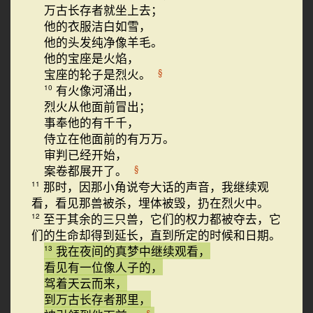
万古长存者就坐上去；
他的衣服洁白如雪，
他的头发纯净像羊毛。
他的宝座是火焰，
宝座的轮子是烈火。
§
有火像河涌出，
10
烈火从他面前冒出；
事奉他的有千千，
侍立在他面前的有万万。
审判已经开始，
案卷都展开了。
§
那时，因那小角说夸大话的声音，我继续观
11
看，看见那兽被杀，埋体被毁，扔在烈火中。
至于其余的三只兽，它们的权力都被夺去，它
12
们的生命却得到延长，直到所定的时候和日期。
我在夜间的真梦中继续观看，
13
看见有一位像人子的，
驾着天云而来，
到万古长存者那里，
§