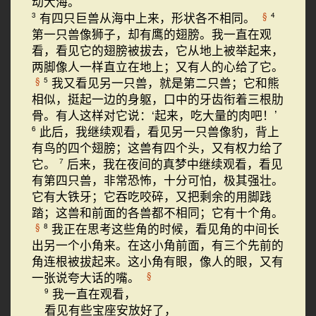
动大海。
有四只巨兽从海中上来，形状各不相同。
§
3
4
第一只兽像狮子，却有鹰的翅膀。我一直在观
看，看见它的翅膀被拔去，它从地上被举起来，
两脚像人一样直立在地上；又有人的心给了它。
我又看见另一只兽，就是第二只兽；它和熊
§
5
相似，挺起一边的身躯，口中的牙齿衔着三根肋
骨。有人这样对它说：‘起来，吃大量的肉吧！’
此后，我继续观看，看见另一只兽像豹，背上
6
有鸟的四个翅膀；这兽有四个头，又有权力给了
它。
后来，我在夜间的真梦中继续观看，看见
7
有第四只兽，非常恐怖，十分可怕，极其强壮。
它有大铁牙；它吞吃咬碎，又把剩余的用脚践
踏；这兽和前面的各兽都不相同；它有十个角。
我正在思考这些角的时候，看见角的中间长
§
8
出另一个小角来。在这小角前面，有三个先前的
角连根被拔起来。这小角有眼，像人的眼，又有
一张说夸大话的嘴。
§
我一直在观看，
9
看见有些宝座安放好了，