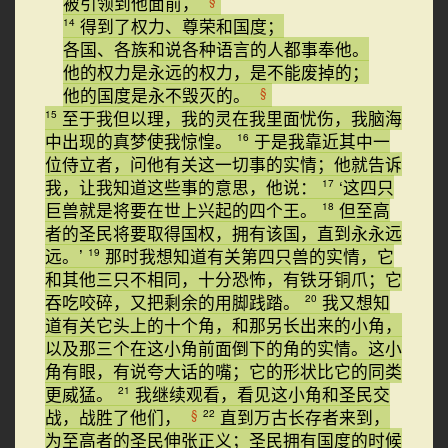
被引领到他面前，
得到了权力、尊荣和国度；
14
各国、各族和说各种语言的人都事奉他。
他的权力是永远的权力，是不能废掉的；
他的国度是永不毁灭的。
§
至于我但以理，我的灵在我里面忧伤，我脑海
15
中出现的真梦使我惊惶。
于是我靠近其中一
16
位侍立者，问他有关这一切事的实情；他就告诉
我，让我知道这些事的意思，他说：
‘这四只
17
巨兽就是将要在世上兴起的四个王。
但至高
18
者的圣民将要取得国权，拥有该国，直到永永远
远。’
那时我想知道有关第四只兽的实情，它
19
和其他三只不相同，十分恐怖，有铁牙铜爪；它
吞吃咬碎，又把剩余的用脚践踏。
我又想知
20
道有关它头上的十个角，和那另长出来的小角，
以及那三个在这小角前面倒下的角的实情。这小
角有眼，有说夸大话的嘴；它的形状比它的同类
更威猛。
我继续观看，看见这小角和圣民交
21
战，战胜了他们，
直到万古长存者来到，
§
22
为至高者的圣民伸张正义；圣民拥有国度的时候